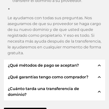
transferir el dominio a su proveedor.
Le ayudamos con todas sus preguntas. Nos
aseguramos de que su proveedor se haga cargo
de su nuevo dominio y de que usted quede
registrado como propietario. Y eso es todo. Si
necesita más ayuda después de la transferencia,
le ayudaremos en cualquier momento de forma
gratuita.
expand_less
¿Qué métodos de pago se aceptan?
expand_less
¿Qué garantías tengo como comprador?
Utilizamos SEPA como prepago y utilizamos
STRIPE como proveedor de servicios de pago
¿Cuánto tarda una transferencia de
para los métodos de pago disponibles como:
Siempre le garantizamos como comprador las
expand_less
dominio?
Tarjetas de crédito, PayPal, Klarna, ApplePay,
siguientes seguridades. Esto es lo que
GooglePay, Alipay o proveedores locales.
representamos con nuestro nombren:
La transferencia de dominio a un nuevo