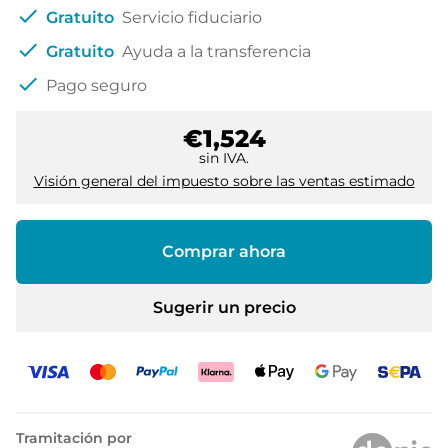
check
Gratuito
Servicio fiduciario
check
Gratuito
Ayuda a la transferencia
check
Pago seguro
€1,524
sin IVA.
Visión general del impuesto sobre las ventas estimado
Comprar ahora
Sugerir un precio
Tramitación por