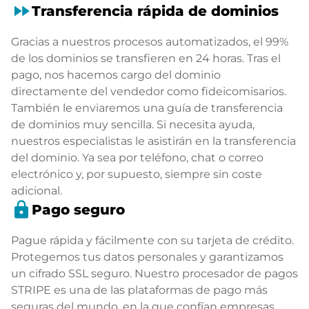
fast_forward
Transferencia rápida de dominios
Gracias a nuestros procesos automatizados, el 99%
de los dominios se transfieren en 24 horas. Tras el
pago, nos hacemos cargo del dominio
directamente del vendedor como fideicomisarios.
También le enviaremos una guía de transferencia
de dominios muy sencilla. Si necesita ayuda,
nuestros especialistas le asistirán en la transferencia
del dominio. Ya sea por teléfono, chat o correo
electrónico y, por supuesto, siempre sin coste
adicional.
lock
Pago seguro
Pague rápida y fácilmente con su tarjeta de crédito.
Protegemos tus datos personales y garantizamos
un cifrado SSL seguro. Nuestro procesador de pagos
STRIPE es una de las plataformas de pago más
seguras del mundo, en la que confían empresas